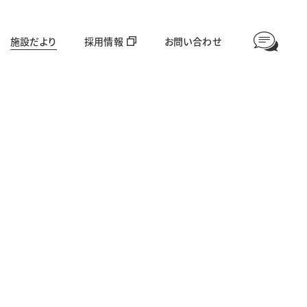
施設だより
採用情報
お問い合わせ
情報公開
高齢者福祉部門
対象年齢：65歳〜
愛全園
足羽利生苑
グループホーム美山
ほやねっと大東