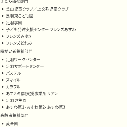
子ども福祉部門
美山児童クラブ／上文殊児童クラブ
足羽東こども園
足羽学園
子ども発達支援センター フレンズあすわ
フレンズみゆき
フレンズどれみ
障がい者福祉部門
足羽ワークセンター
足羽サポートセンター
パステル
スマイル
カラフル
あすわ相談支援事業所 リアン
足羽更生園
あすわ第1・あすわ第2・あすわ第3
高齢者福祉部門
愛全園