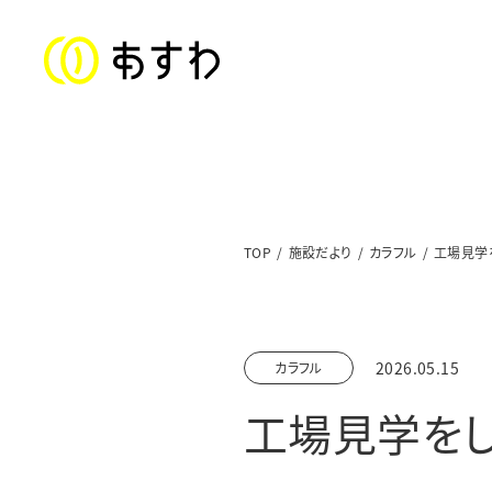
ステートメント
TOP
施設だより
カラフル
工場見学
子ども福祉部門
対象年齢：0〜18歳
2026.05.15
カラフル
美山児童クラブ／上文殊児童クラブ
工場見学をし
足羽東こども園
足羽学園