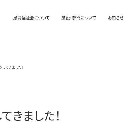
足羽福祉会について
施設・部門について
お知らせ
法人概要
施設・部門の一覧ページ
法人の取り組み
法人のあゆみ
をしてきました！
障がい者福祉部門
対象年齢：19〜64歳
足羽ワークセンター
足羽サポートセンター
てきました！
パステル
スマイル