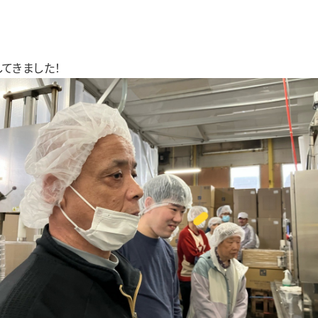
カラフル
リアン
足羽更生園
てきました！
あすわ第1・あすわ第2・あすわ第3