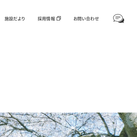
施設だより
採用情報
お問い合わせ
情報公開
高齢者福祉部門
対象年齢：65歳〜
愛全園
足羽利生苑
グループホーム美山
ほやねっと大東