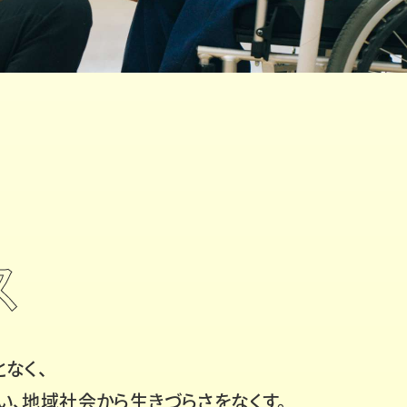
ス
なく、
い、
地域社会から生きづらさをなくす。