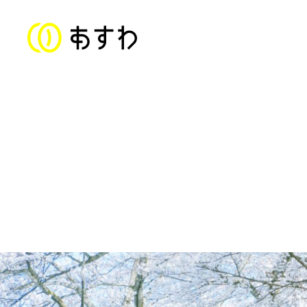
ステートメント
子ども福祉部門
対象年齢：0〜18歳
美山児童クラブ／上文殊児童クラブ
足羽東こども園
足羽学園