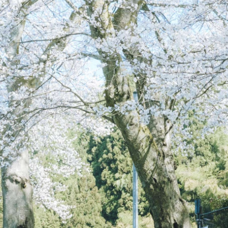
カラフル
リアン
足羽更生園
あすわ第1・あすわ第2・あすわ第3