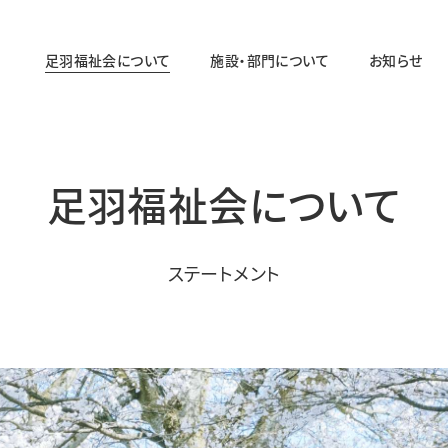
足羽福祉会について
施設・部門について
お知らせ
法人概要
施設・部門の一覧ページ
法人の取り組み
法人のあゆみ
足羽福祉会について
障がい者福祉部門
ステートメント
対象年齢：19〜64歳
足羽ワークセンター
足羽サポートセンター
パステル
スマイル