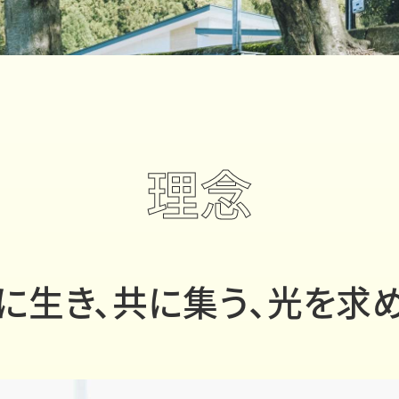
理念
に生き、
共に集う、
光を求