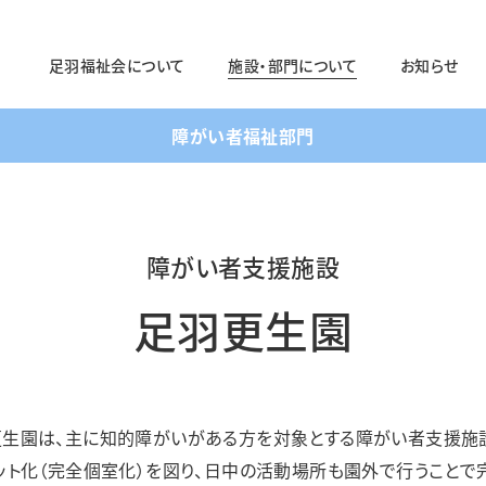
足羽福祉会について
施設・部門について
お知らせ
障がい者福祉部門
法人概要
施設・部門の一覧ページ
法人の取り組み
法人のあゆみ
障がい者支援施設
障がい者福祉部門
足羽更生園
対象年齢：19〜64歳
足羽ワークセンター
足羽サポートセンター
生園は、主に知的障がいがある方を対象とする障がい者支援施
パステル
スマイル
ット化（完全個室化）を図り、日中の活動場所も園外で行うことで