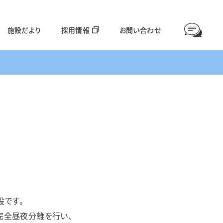
施設だより
採用情報
お問い合わせ
情報公開
高齢者福祉部門
対象年齢：65歳〜
愛全園
足羽利生苑
設です。
グループホーム美山
ほやねっと大東
完全昼夜分離を行い、