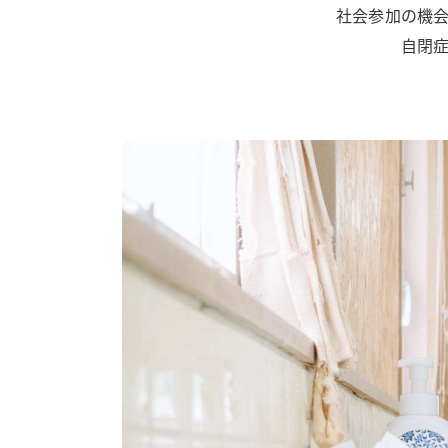
フレンズあすわ
フレンズみゆき
社会参加の機会
自閉症
フレンズどれみ