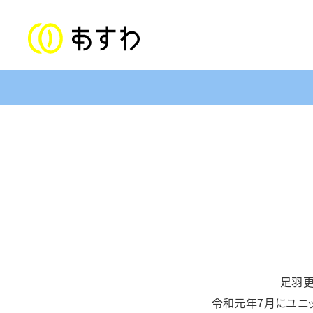
ステートメント
子ども福祉部門
対象年齢：0〜18歳
美山児童クラブ／上文殊児童クラブ
足羽更
足羽東こども園
足羽学園
令和元年7月にユニ