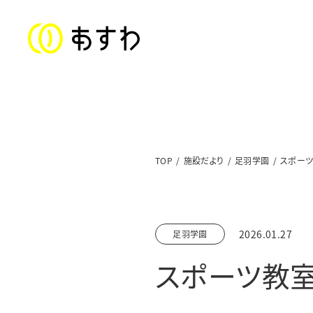
ステートメント
TOP
施設だより
足羽学園
スポーツ
子ども福祉部門
対象年齢：0〜18歳
2026.01.27
足羽学園
美山児童クラブ／上文殊児童クラブ
スポーツ教室
足羽東こども園
足羽学園