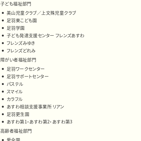
子ども福祉部門
美山児童クラブ／上文殊児童クラブ
足羽東こども園
足羽学園
子ども発達支援センター フレンズあすわ
フレンズみゆき
フレンズどれみ
障がい者福祉部門
足羽ワークセンター
足羽サポートセンター
パステル
スマイル
カラフル
あすわ相談支援事業所 リアン
足羽更生園
あすわ第1・あすわ第2・あすわ第3
高齢者福祉部門
愛全園