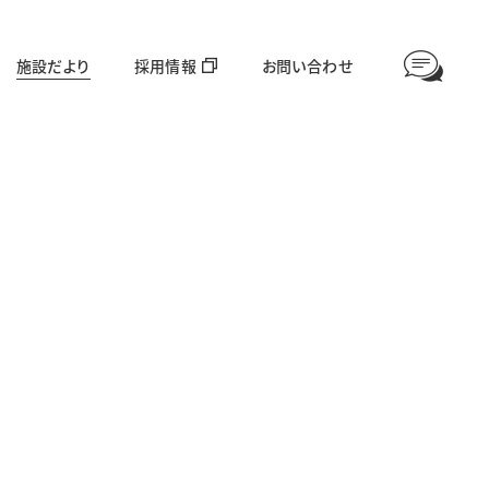
施設だより
採用情報
お問い合わせ
情報公開
高齢者福祉部門
対象年齢：65歳〜
愛全園
足羽利生苑
グループホーム美山
ほやねっと大東