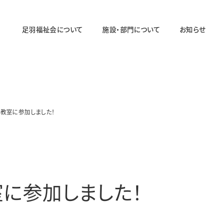
足羽福祉会について
施設・部門について
お知らせ
法人概要
施設・部門の一覧ページ
法人の取り組み
法人のあゆみ
教室に参加しました！
障がい者福祉部門
対象年齢：19〜64歳
足羽ワークセンター
足羽サポートセンター
に参加しました！
パステル
スマイル