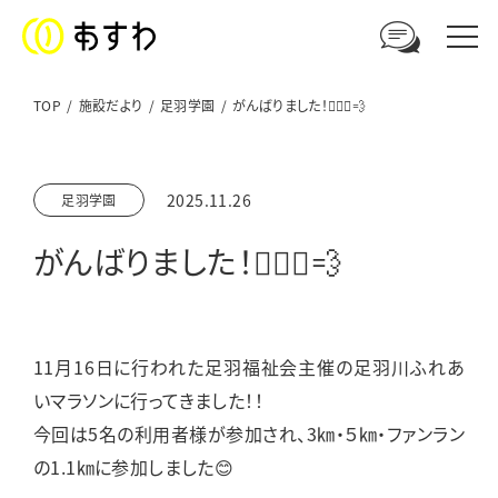
TOP
施設だより
足羽学園
がんばりました！🏃🏻‍♀️💨
足羽福祉会への
2025.11.26
足羽学園
ご相談やお問い合わせはこちら
がんばりました！🏃🏻‍♀️💨
電話からのお問い合わせ
0776-41-3108
11月16日に行われた足羽福祉会主催の足羽川ふれあ
ウェブからのお問い合わせ
いマラソンに行ってきました！！
メールフォーム
今回は5名の利用者様が参加され、3㎞・５㎞・ファンラン
の1.1㎞に参加しました😊