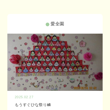
足羽東こども園
足羽学園
フレンズあすわ
フレンズみゆき
愛全園
フレンズどれみ
障がい者福祉部門
対象年齢：19〜64歳
足羽ワークセンター
足羽サポートセンター
2025.02.27
パステル
スマイル
もうすぐひな祭り🎎