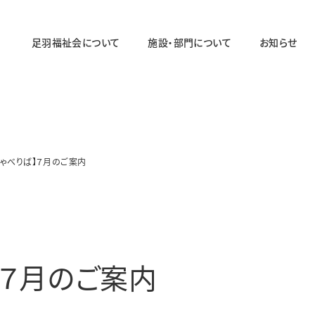
足羽福祉会について
施設・部門について
お知らせ
法人概要
施設・部門の一覧ページ
法人の取り組み
法人のあゆみ
しゃべりば】７月のご案内
障がい者福祉部門
対象年齢：19〜64歳
足羽ワークセンター
足羽サポートセンター
】７月のご案内
パステル
スマイル