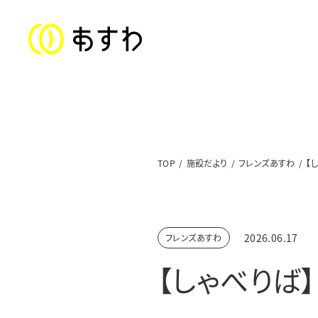
ステートメント
TOP
施設だより
フレンズあすわ
【
子ども福祉部門
対象年齢：0〜18歳
2026.06.17
フレンズあすわ
美山児童クラブ／上文殊児童クラブ
【しゃべりば
足羽東こども園
足羽学園