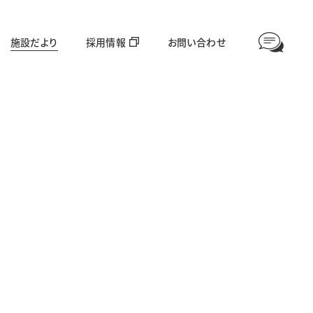
施設だより
採用情報
お問い合わせ
情報公開
高齢者福祉部門
対象年齢：65歳〜
愛全園
足羽利生苑
グループホーム美山
ほやねっと大東