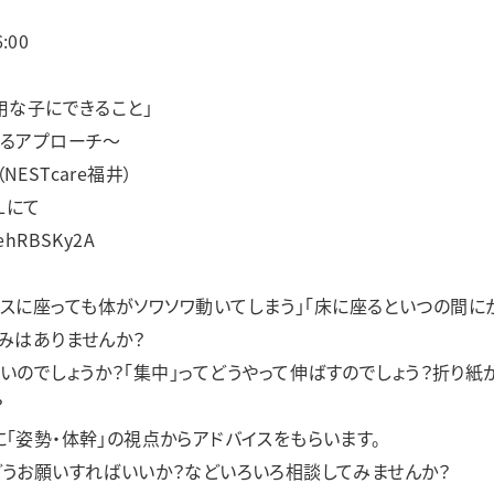
:00
用な子にできること」
えるアプローチ～
ESTcare福井）
Lにて
RehRBSKy2A
イスに座っても体がソワソワ動いてしまう」「床に座るといつの間に
みはありませんか？
いいのでしょうか？「集中」ってどうやって伸ばすのでしょう？折り紙
？
「姿勢・体幹」の視点からアドバイスをもらいます。
どうお願いすればいいか？などいろいろ相談してみませんか？