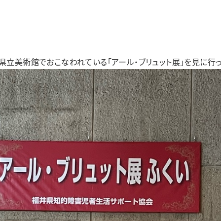
カラフル
リアン
足羽更生園
あすわ第1・あすわ第2・あすわ第3
県立美術館でおこなわれている「アール・ブリュット展」を見に行っ