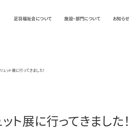
足羽福祉会について
施設・部門について
お知らせ
法人概要
施設・部門の一覧ページ
法人の取り組み
法人のあゆみ
リュット展に行ってきました！
障がい者福祉部門
対象年齢：19〜64歳
足羽ワークセンター
足羽サポートセンター
ュット展に行ってきました！
パステル
スマイル