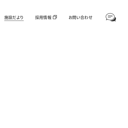
施設だより
採用情報
お問い合わせ
情報公開
高齢者福祉部門
対象年齢：65歳〜
愛全園
足羽利生苑
グループホーム美山
ほやねっと大東