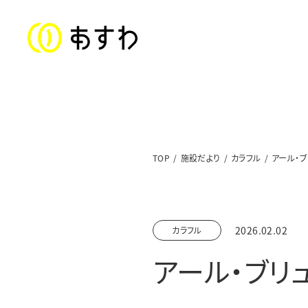
ステートメント
TOP
施設だより
カラフル
アール・ブ
子ども福祉部門
対象年齢：0〜18歳
2026.02.02
カラフル
美山児童クラブ／上文殊児童クラブ
アール・ブリ
足羽東こども園
足羽学園