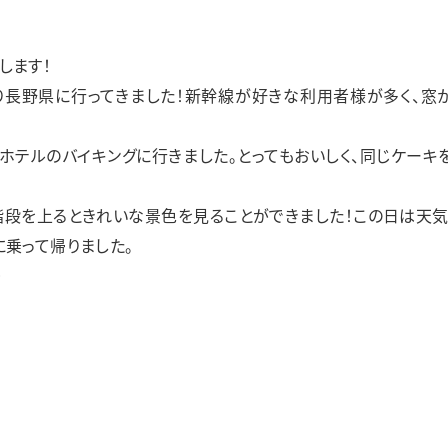
カラフル
リアン
足羽更生園
します！
り長野県に行ってきました！新幹線が好きな利用者様が多く、窓
あすわ第1・あすわ第2・あすわ第3
ホテルのバイキングに行きました。とってもおいしく、同じケー
段を上るときれいな景色を見ることができました！この日は天気
乗って帰りました。
♪