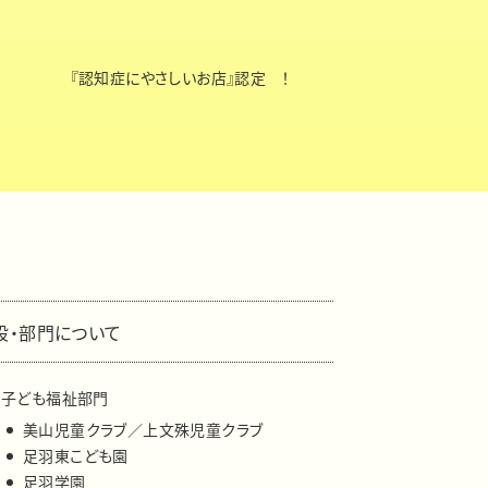
『認知症にやさしいお店』認定 ！
設・部門について
子ども福祉部門
美山児童クラブ／上文殊児童クラブ
足羽東こども園
足羽学園