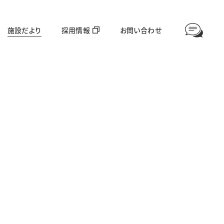
施設だより
採用情報
お問い合わせ
情報公開
高齢者福祉部門
対象年齢：65歳〜
愛全園
足羽利生苑
グループホーム美山
ほやねっと大東