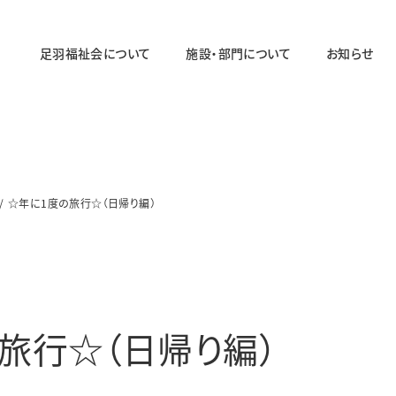
足羽福祉会について
施設・部門について
お知らせ
法人概要
施設・部門の一覧ページ
法人の取り組み
法人のあゆみ
☆年に1度の旅行☆（日帰り編）
障がい者福祉部門
対象年齢：19〜64歳
足羽ワークセンター
足羽サポートセンター
旅行☆（日帰り編）
パステル
スマイル