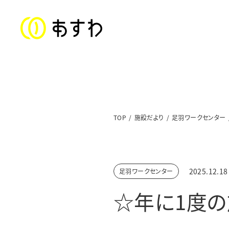
ステートメント
TOP
施設だより
足羽ワークセンター
子ども福祉部門
対象年齢：0〜18歳
2025.12.18
足羽ワークセンター
美山児童クラブ／上文殊児童クラブ
☆年に1度の
足羽東こども園
足羽学園