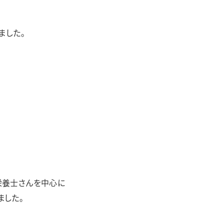
カラフル
リアン
足羽更生園
ました。
あすわ第1・あすわ第2・あすわ第3
栄養士さんを中心に
ました。