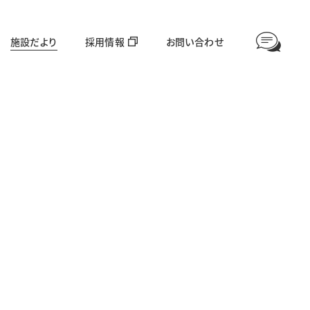
施設だより
採用情報
お問い合わせ
情報公開
高齢者福祉部門
対象年齢：65歳〜
愛全園
足羽利生苑
グループホーム美山
ほやねっと大東