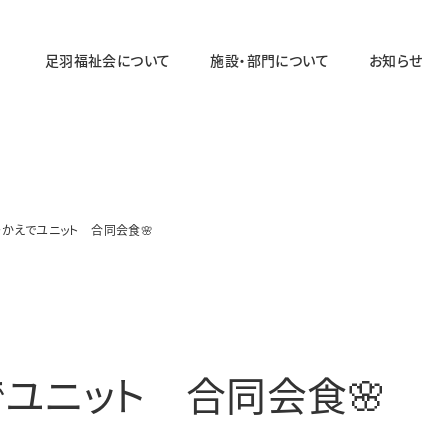
足羽福祉会について
施設・部門について
お知らせ
法人概要
施設・部門の一覧ページ
法人の取り組み
法人のあゆみ
・かえでユニット 合同会食🌸
障がい者福祉部門
対象年齢：19〜64歳
足羽ワークセンター
足羽サポートセンター
でユニット 合同会食🌸
パステル
スマイル