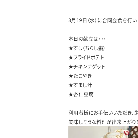
フレンズあすわ
フレンズみゆき
フレンズどれみ
3月19日（水）に合同会食を行い
本日の献立は・・・
★すし（ちらし粥）
★フライドポテト
★チキンナゲット
★たこやき
★すまし汁
★杏仁豆腐
利用者様にお手伝いいただき、
美味しそうな料理が出来上がり