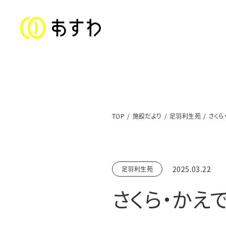
ステートメント
TOP
施設だより
足羽利生苑
さくら
子ども福祉部門
対象年齢：0〜18歳
2025.03.22
足羽利生苑
美山児童クラブ／上文殊児童クラブ
さくら・かえ
足羽東こども園
足羽学園