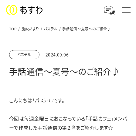
TOP
施設だより
パステル
手話通信～夏号～のご紹介♪
足羽福祉会への
2024.09.06
パステル
ご相談やお問い合わせはこちら
手話通信～夏号～のご紹介♪
電話からのお問い合わせ
0776-41-3108
こんにちは！パステルです。
ウェブからのお問い合わせ
メールフォーム
今回は毎週金曜日におこなっている「手話カフェ」メンバ
ーで作成した手話通信の第２弾をご紹介します☆