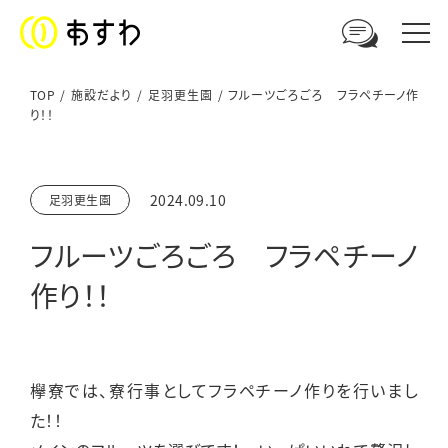
TOP
施設だより
足羽更生園
フルーツごろごろ フラペチーノ作
り！！
足羽福祉会への
ご相談やお問い合わせはこちら
2024.09.10
足羽更生園
電話からのお問い合わせ
フルーツごろごろ フラペチーノ
0776-41-3108
作り！！
ウェブからのお問い合わせ
メールフォーム
欅寮では、寮行事としてフラペチーノ作りを行いまし
た！！