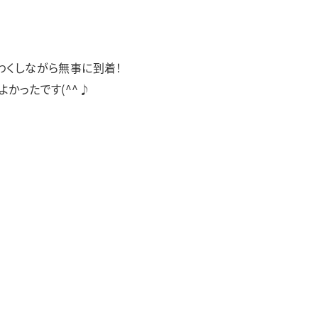
カラフル
リアン
足羽更生園
わくしながら無事に到着！
あすわ第1・あすわ第2・あすわ第3
かったです(^^♪