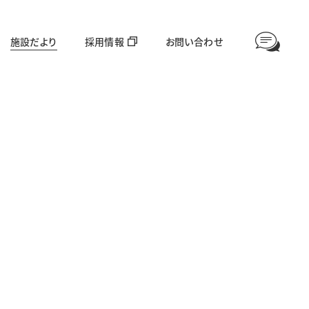
施設だより
採用情報
お問い合わせ
情報公開
高齢者福祉部門
対象年齢：65歳〜
愛全園
足羽利生苑
グループホーム美山
ほやねっと大東