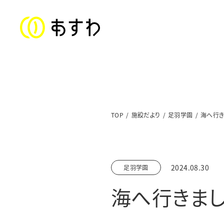
ステートメント
TOP
施設だより
足羽学園
海へ行き
子ども福祉部門
対象年齢：0〜18歳
2024.08.30
足羽学園
美山児童クラブ／上文殊児童クラブ
海へ行きまし
足羽東こども園
足羽学園