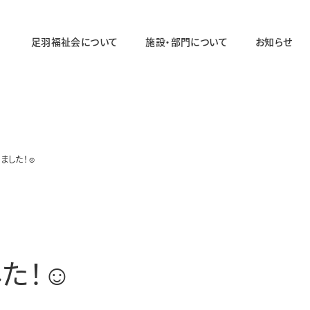
足羽福祉会について
施設・部門について
お知らせ
法人概要
施設・部門の一覧ページ
法人の取り組み
法人のあゆみ
ました！☺
障がい者福祉部門
対象年齢：19〜64歳
足羽ワークセンター
足羽サポートセンター
た！☺
パステル
スマイル